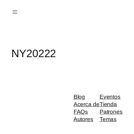
Saltar
al
contenido
NY20222
Blog
Eventos
Acerca de
Tienda
FAQs
Patrones
Autores
Temas