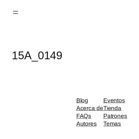
Saltar
al
contenido
15A_0149
Blog
Eventos
Acerca de
Tienda
FAQs
Patrones
Autores
Temas