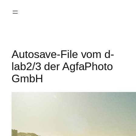
Saltar
al
contenido
Autosave-File vom d-
lab2/3 der AgfaPhoto
GmbH