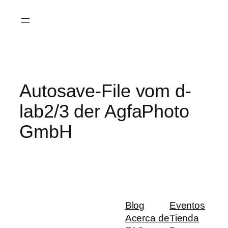
Saltar
al
contenido
Autosave-File vom d-
lab2/3 der AgfaPhoto
GmbH
Blog
Eventos
Acerca de
Tienda