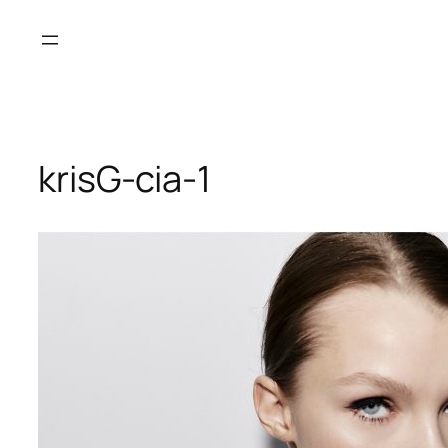
Saltar
al
contenido
krisG-cia-1