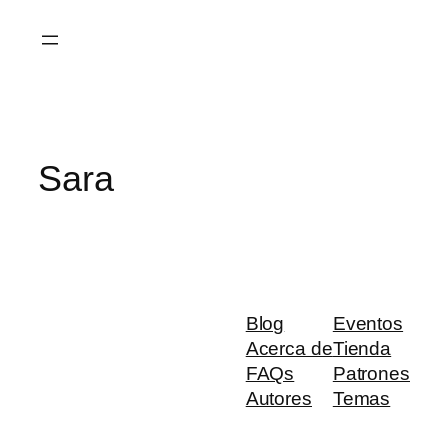
Saltar
al
contenido
Sara
Blog
Eventos
Acerca de
Tienda
FAQs
Patrones
Autores
Temas