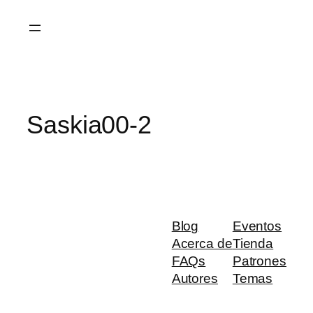
Saltar
al
contenido
Saskia00-2
Blog
Eventos
Acerca de
Tienda
FAQs
Patrones
Autores
Temas