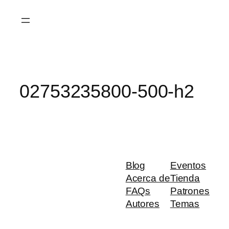
Saltar
al
contenido
02753235800-500-h2
Blog
Eventos
Acerca de
Tienda
FAQs
Patrones
Autores
Temas