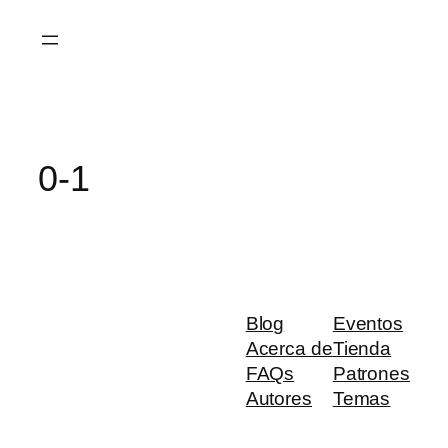
Saltar
al
contenido
0-1
Blog
Eventos
Acerca de
Tienda
FAQs
Patrones
Autores
Temas