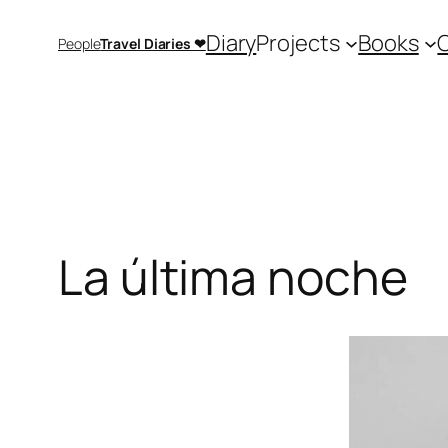
Saltar
Diary
Projects
Books
People
Travel Diaries ❤
al
contenido
La última noche