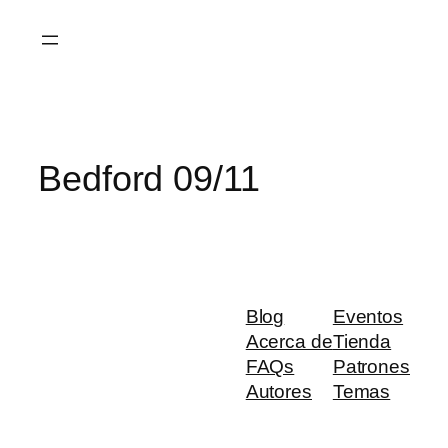
Saltar
al
contenido
Bedford 09/11
Blog
Eventos
Acerca de
Tienda
FAQs
Patrones
Autores
Temas