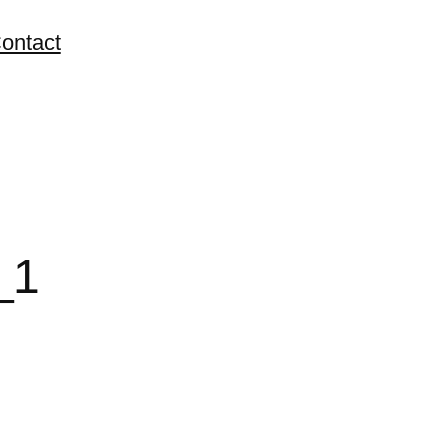
ontact
_1