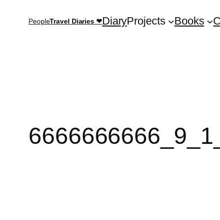
Saltar
Diary
Projects
Books
C
People
Travel Diaries ❤
al
contenido
6666666666_9_1