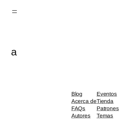
Saltar
al
contenido
a
Blog
Eventos
Acerca de
Tienda
FAQs
Patrones
Autores
Temas