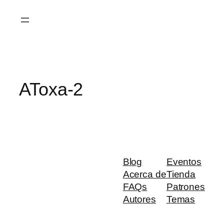
Saltar
al
contenido
AToxa-2
Blog
Eventos
Acerca de
Tienda
FAQs
Patrones
Autores
Temas