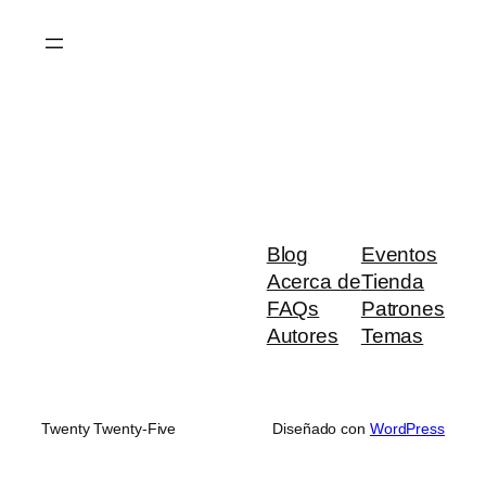
Saltar
al
contenido
Blog
Eventos
Acerca de
Tienda
FAQs
Patrones
Autores
Temas
Twenty Twenty-Five
Diseñado con
WordPress