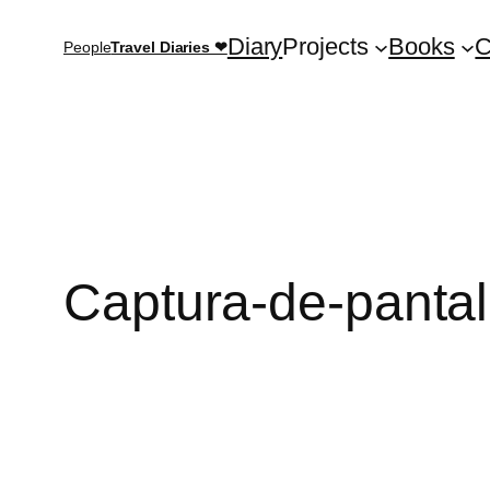
Saltar
Diary
Projects
Books
C
People
Travel Diaries ❤
al
contenido
Captura-de-pantal