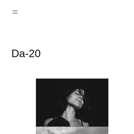
Saltar
al
contenido
Da-20