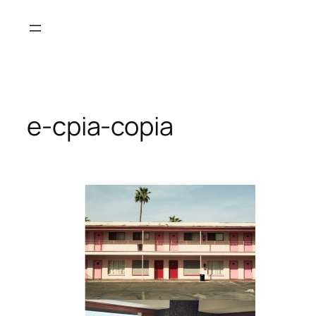
Saltar
al
contenido
e-cpia-copia