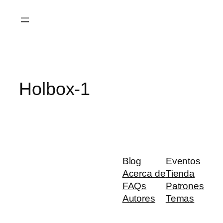
Saltar
al
contenido
Holbox-1
Blog
Eventos
Acerca de
Tienda
FAQs
Patrones
Autores
Temas