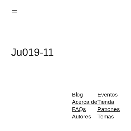
Saltar
al
contenido
Ju019-11
Blog
Eventos
Acerca de
Tienda
FAQs
Patrones
Autores
Temas