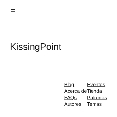
Saltar
al
contenido
KissingPoint
Blog
Eventos
Acerca de
Tienda
FAQs
Patrones
Autores
Temas