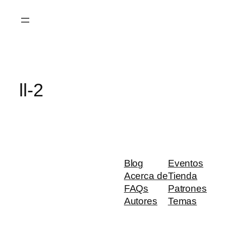
Saltar
al
contenido
ll-2
Blog
Eventos
Acerca de
Tienda
FAQs
Patrones
Autores
Temas