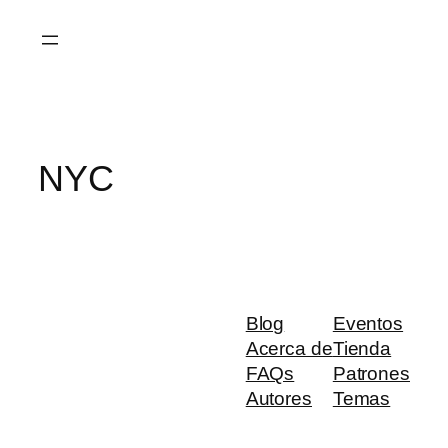
Saltar
al
contenido
NYC
Blog
Eventos
Acerca de
Tienda
FAQs
Patrones
Autores
Temas