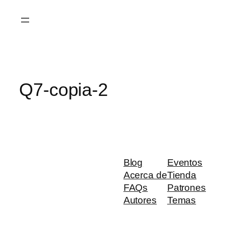
Saltar
al
contenido
Q7-copia-2
Blog
Eventos
Acerca de
Tienda
FAQs
Patrones
Autores
Temas