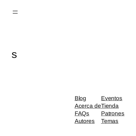
Saltar
al
contenido
s
Blog
Eventos
Acerca de
Tienda
FAQs
Patrones
Autores
Temas