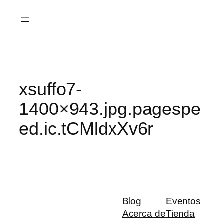
Saltar
al
contenido
xsuffo7-
1400×943.jpg.pagespe
ed.ic.tCMldxXv6r
Blog
Eventos
Acerca de
Tienda