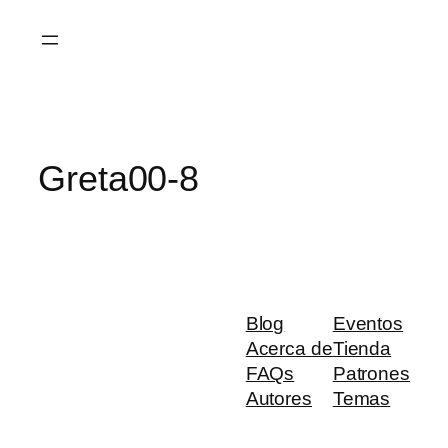
Saltar
al
contenido
Greta00-8
Blog
Eventos
Acerca de
Tienda
FAQs
Patrones
Autores
Temas