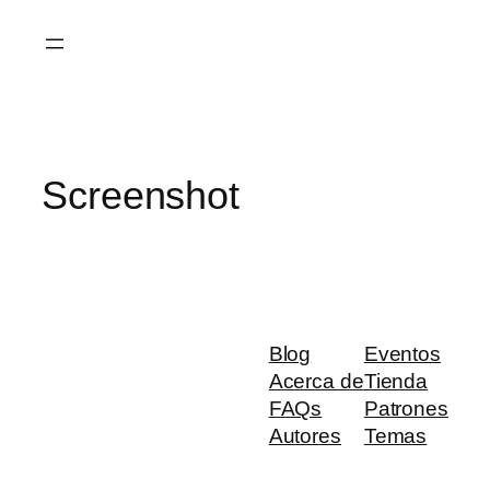
Saltar
al
contenido
Screenshot
Blog
Eventos
Acerca de
Tienda
FAQs
Patrones
Autores
Temas