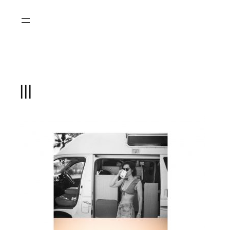
Saltar
al
contenido
lll