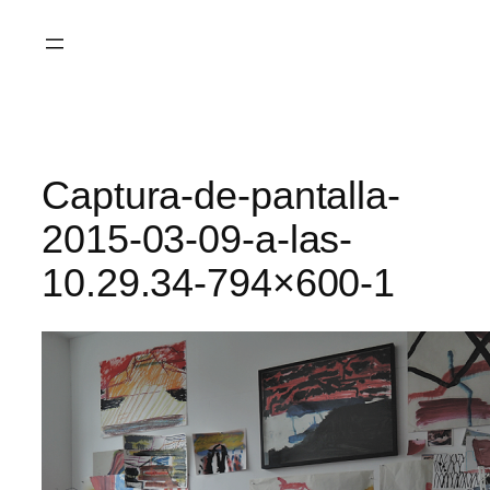
Saltar
al
contenido
Captura-de-pantalla-
2015-03-09-a-las-
10.29.34-794×600-1