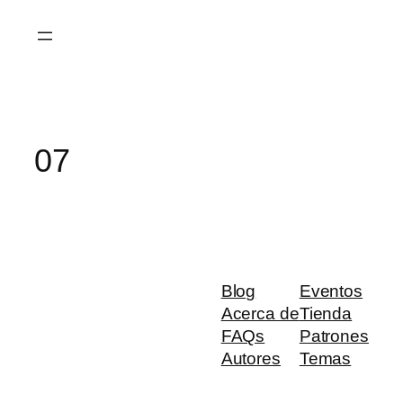
Saltar
al
contenido
07
Blog
Eventos
Acerca de
Tienda
FAQs
Patrones
Autores
Temas