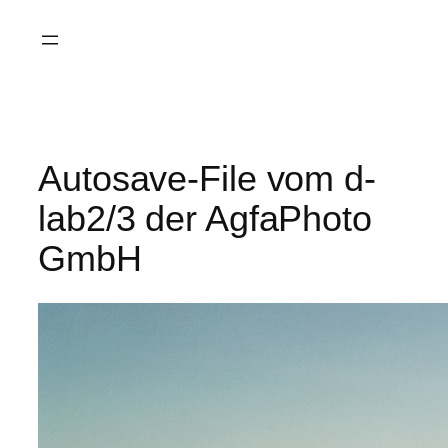
Saltar
al
contenido
Autosave-File vom d-
lab2/3 der AgfaPhoto
GmbH