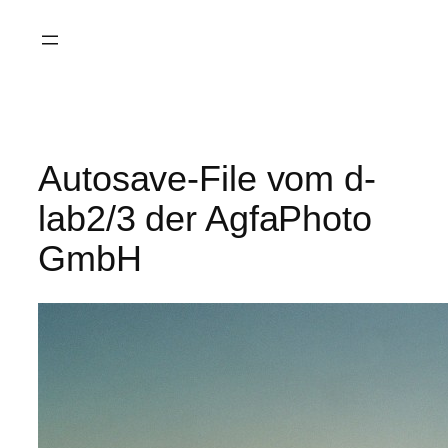
Saltar
al
contenido
Autosave-File vom d-
lab2/3 der AgfaPhoto
GmbH