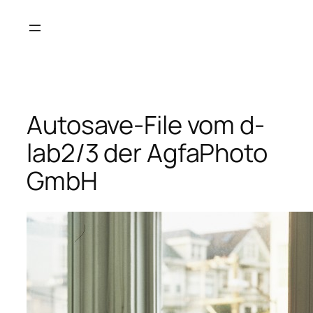
Saltar
al
contenido
Autosave-File vom d-
lab2/3 der AgfaPhoto
GmbH