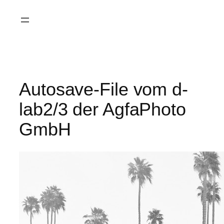
Saltar
al
contenido
Autosave-File vom d-
lab2/3 der AgfaPhoto
GmbH