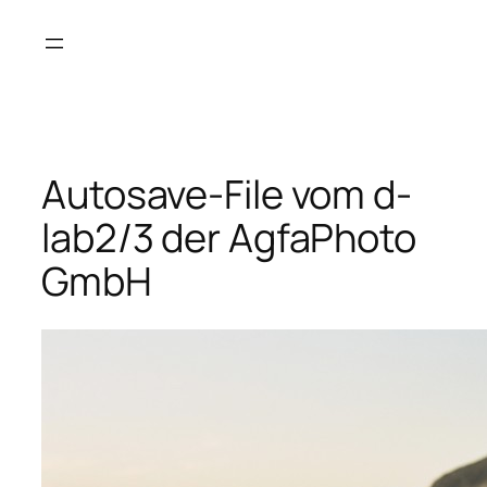
Saltar
al
contenido
Autosave-File vom d-
lab2/3 der AgfaPhoto
GmbH