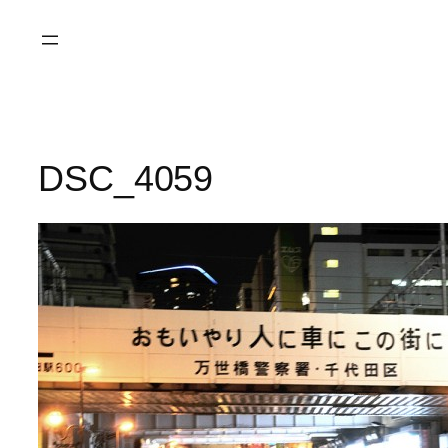
Saltar
al
contenido
DSC_4059