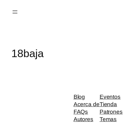
Saltar
al
contenido
18baja
Blog
Eventos
Acerca de
Tienda
FAQs
Patrones
Autores
Temas