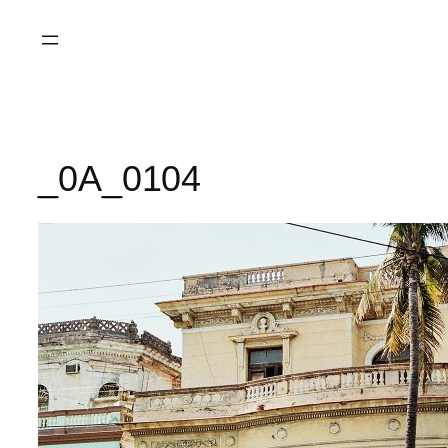
Saltar
al
contenido
_0A_0104