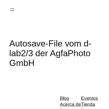
Saltar
al
contenido
Autosave-File vom d-
lab2/3 der AgfaPhoto
GmbH
Blog
Eventos
Acerca de
Tienda