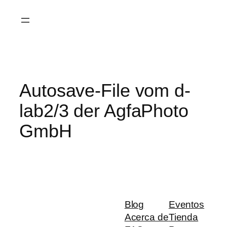
Saltar
al
contenido
Autosave-File vom d-
lab2/3 der AgfaPhoto
GmbH
Blog
Eventos
Acerca de
Tienda