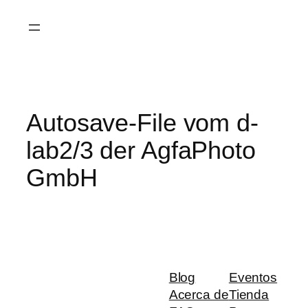
Saltar
al
contenido
Autosave-File vom d-
lab2/3 der AgfaPhoto
GmbH
Blog
Eventos
Acerca de
Tienda