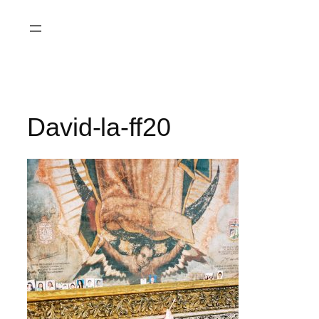
Saltar
al
contenido
David-la-ff20