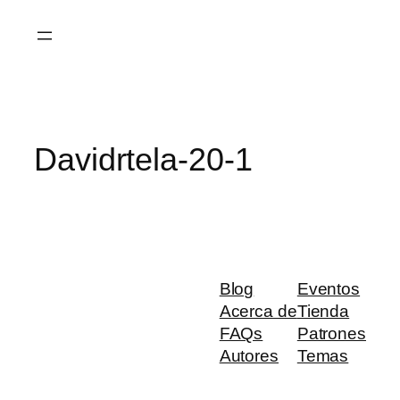
Saltar
al
contenido
Davidrtela-20-1
Blog
Eventos
Acerca de
Tienda
FAQs
Patrones
Autores
Temas