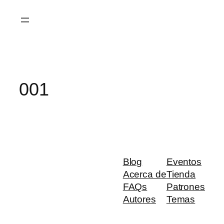
Saltar
al
contenido
001
Blog
Eventos
Acerca de
Tienda
FAQs
Patrones
Autores
Temas