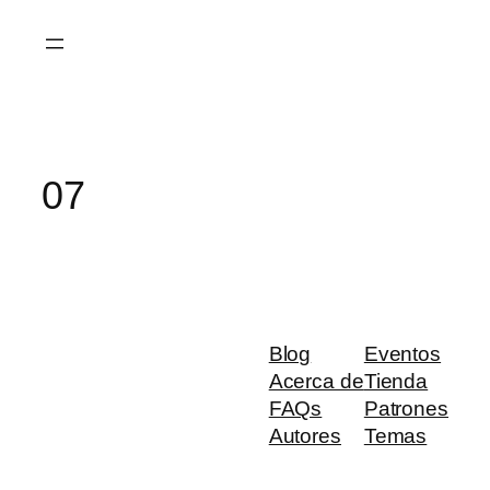
Saltar
al
contenido
07
Blog
Eventos
Acerca de
Tienda
FAQs
Patrones
Autores
Temas