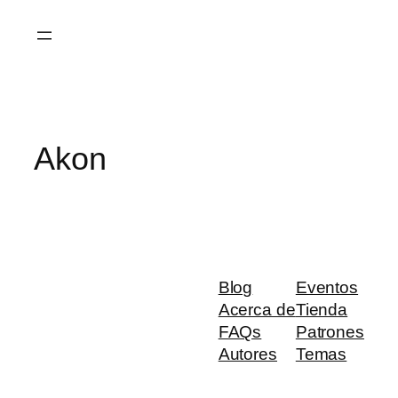
Saltar
al
contenido
Akon
Blog
Eventos
Acerca de
Tienda
FAQs
Patrones
Autores
Temas