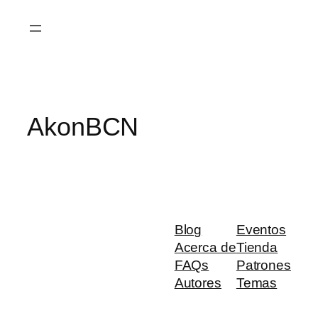
Saltar
al
contenido
AkonBCN
Blog
Eventos
Acerca de
Tienda
FAQs
Patrones
Autores
Temas