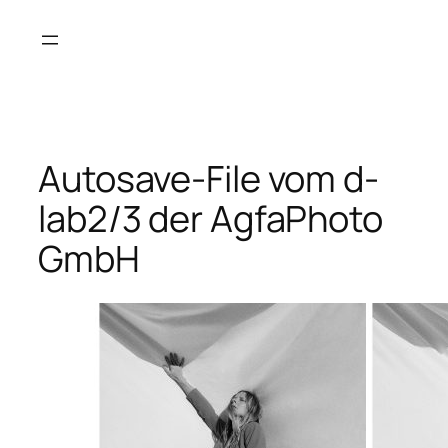
Saltar
al
contenido
Autosave-File vom d-
lab2/3 der AgfaPhoto
GmbH