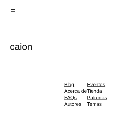
Saltar
al
contenido
caion
Blog
Eventos
Acerca de
Tienda
FAQs
Patrones
Autores
Temas